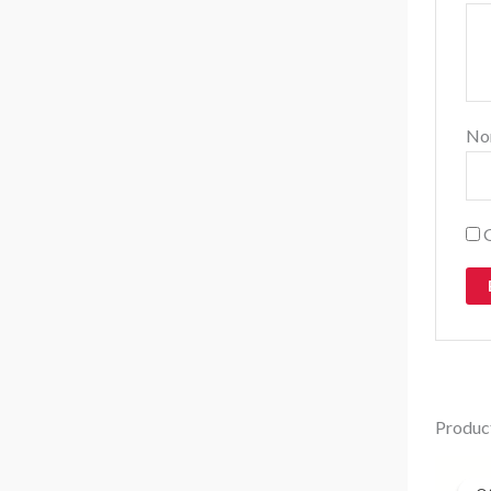
No
G
Produc