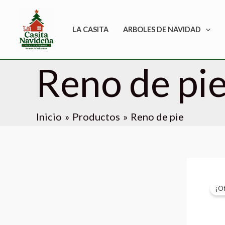
Ir
al
LA CASITA
ARBOLES DE NAVIDAD
contenido
Reno de pi
Inicio
Productos
Reno de pie
¡O