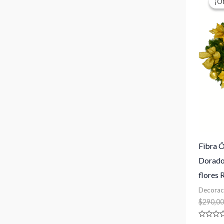
¡O
¡O
Fibra 
Dorado
flores
Decorac
$
290,00
Valorado