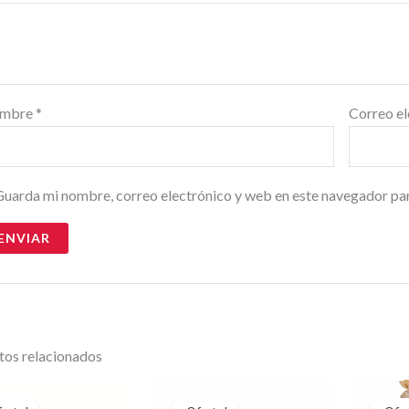
mbre
*
Correo e
uarda mi nombre, correo electrónico y web en este navegador pa
tos relacionados
El
El
El
El
precio
precio
precio
precio