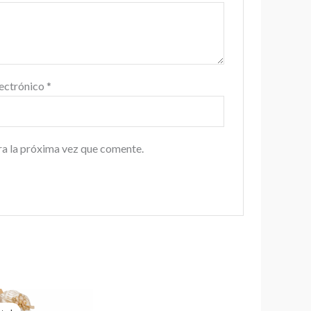
lectrónico
*
ra la próxima vez que comente.
El
El
precio
precio