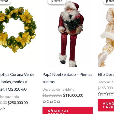
ferta!
ferta!
¡Oferta!
¡Oferta!
¡Ofer
¡Ofer
original
actual
original
actual
era:
es:
era:
es:
$290,000.00.
$250,000.00.
$150,000.00.
$110,000.00.
Óptica Corona Verde
Papá Noel Sentado – Piernas
Elfo Dor
 bolas, moños y
sueltas
Decoració
$
165,000.
 Ref. TQ2310-60
Decoración navideña
$
150,000.00
$
110,000.00
ión navideña
Valorado
con
0.00
$
250,000.00
AÑAD
0
Valorado
CARR
de
con
AÑADIR AL
5
0