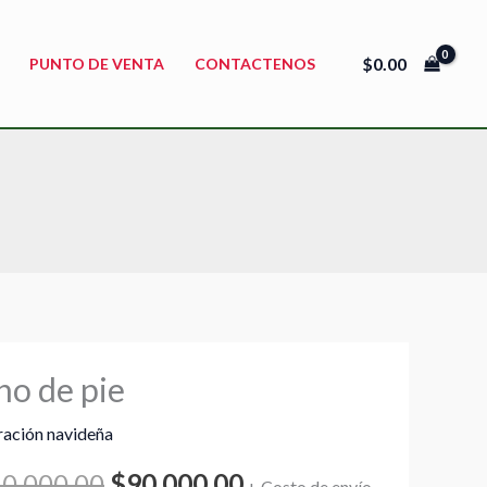
$
0.00
PUNTO DE VENTA
CONTACTENOS
no de pie
El
El
ación navideña
precio
precio
0,000.00
$
90,000.00
dad
+ Costo de envío