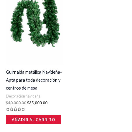
$40,000.00.
$35,000.00.
5
5
Guirnalda metálica Navideña-
Apta para toda decoración y
centros de mesa
Decoración navideña
$
40,000.00
$
35,000.00
V
a
AÑADIR AL CARRITO
l
o
r