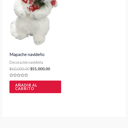
Mapache navideño
Decoración navideña
$
60,000.00
$
55,000.00
Valorado
con
AÑADIR AL
0
CARRITO
de
5