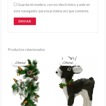
Guarda mi nombre, correo electrónico y web en
este navegador para la próxima vez que comente.
Productos relacionados
El
El
El
El
precio
precio
precio
precio
¡Oferta!
¡Oferta!
¡Oferta!
¡Oferta!
original
actual
original
actual
era:
es:
era:
es:
$390,000.00.
$350,000.00.
$110,000.00.
$90,000.0