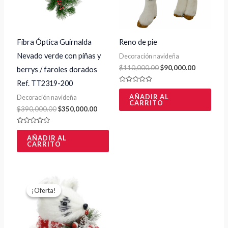
Fibra Óptica Guirnalda
Reno de pie
Nevado verde con piñas y
Decoración navideña
$
110,000.00
$
90,000.00
berrys / faroles dorados
Ref. TT2319-200
Valorado
con
AÑADIR AL
Decoración navideña
0
CARRITO
de
$
390,000.00
$
350,000.00
5
Valorado
con
AÑADIR AL
0
CARRITO
de
5
El
El
precio
precio
¡Oferta!
¡Oferta!
original
actual
era:
es:
$60,000.00.
$55,000.00.